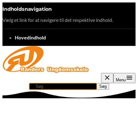
Indholdsnavigation
Vælg et link for at navigere til det respektive indhold.
gå til
Hovedindhold
Menu
Søg
Søg efter indhold, nyheder eller artikler
Søg