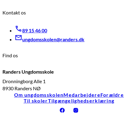
Kontakt os
89 15 46 00
ungdomsskolen@randers.dk
Find os
Randers Ungdomsskole
Dronningborg Alle 1
8930 Randers NØ
Om ungdomsskolen
Medarbejdere
Forældre
Til skoler
Tilgængelighedserklæring