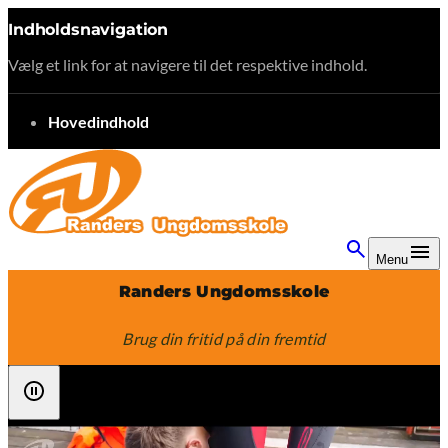
Indholdsnavigation
Vælg et link for at navigere til det respektive indhold.
gå til
Hovedindhold
Menu
Randers Ungdomsskole
Brug din fritid på din fremtid