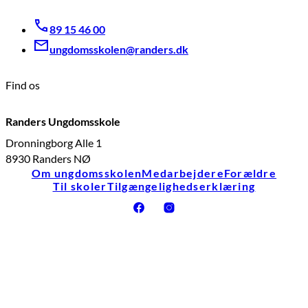
89 15 46 00
ungdomsskolen@randers.dk
Find os
Randers Ungdomsskole
Dronningborg Alle 1
8930 Randers NØ
Om ungdomsskolen
Medarbejdere
Forældre
Til skoler
Tilgængelighedserklæring