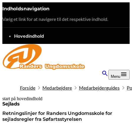
Indholdsnavigation
Vælg et link for at navigere til det respektive indhold.
gå til
Hovedindhold
Menu
Forside
Medarbejdere
Medarbejderguides
Po
start på hovedindhold
senest opdateret 10. februar 2026
Sejlads
Retningslinjer for Randers Ungdomsskole for
sejladsregler fra Søfartsstyrelsen