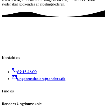
steder skal godkendes af afdelingslederen.
Kontakt os
89 15 46 00
ungdomsskolen@randers.dk
Find os
Randers Ungdomsskole