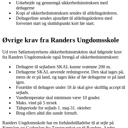
Udarbejde og gennemgå sikkerhedsinstruksen med
deltagerne
Kopi af sikkerhedsinstruksen sendes til afdelingslederen.
Deltagerliste sendes ajourført til afdelingslederen med
forventet start og sluttidspunkt kort før start.
Øvrige krav fra Randers Ungdomsskole
Ud over Søfartsstyrelsens sikkerhedsinstruktion skal følgende krav
fra Randers Ungdomsskole også fremgå af sikkerhedsinstruksen:
Deltagere til sejladsen SKAL kunne svømme 200 m.
Deltagerne SKAL anvende redningsvest. Den skal tages på,
mens de er på land, og tages ikke af før deltagerne er på land
igen.
Forældre til deltagere under 18 år skal give skriftlig accept til
sejlads.
Vandtemperatur skal minimum være 10 grader.
Maks. vind på 5 m/sek
Tidsperiode for sejlads 1. maj-31. oktober
Brug ellers altid din sunde fornuft.
Randers Ungdomsskole har en forhåndstilladelse til at sejle på
Nørreåen og Gudenåen fra Tangeværket og til Randers. Andre