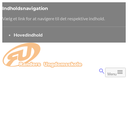
Indholdsnavigation
Vælg et link for at navigere til det respektive indhold.
gå til
Hovedindhold
Menu