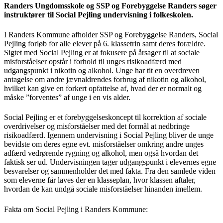
Randers Ungdomsskole og SSP og Forebyggelse Randers søger
instruktører til Social Pejling undervisning i folkeskolen.
I Randers Kommune afholder SSP og Forebyggelse Randers, Social
Pejling forløb for alle elever på 6. klassetrin samt deres forældre.
Sigtet med Social Pejling er at fokusere på årsager til at sociale
misforståelser opstår i forhold til unges risikoadfærd med
udgangspunkt i nikotin og alkohol. Unge har tit en overdreven
antagelse om andre jævnaldrendes forbrug af nikotin og alkohol,
hvilket kan give en forkert opfattelse af, hvad der er normalt og
måske ”forventes” af unge i en vis alder.
Social Pejling er et forebyggelseskoncept til korrektion af sociale
overdrivelser og misforståelser med det formål at nedbringe
risikoadfærd. Igennem undervisning i Social Pejling bliver de unge
bevidste om deres egne evt. misforståelser omkring andre unges
adfærd vedrørende rygning og alkohol, men også hvordan det
faktisk ser ud. Undervisningen tager udgangspunkt i elevernes egne
besvarelser og sammenholder det med fakta. Fra den samlede viden
som eleverne får laves der en klasseplan, hvor klassen aftaler,
hvordan de kan undgå sociale misforståelser hinanden imellem.
Fakta om Social Pejling i Randers Kommune: