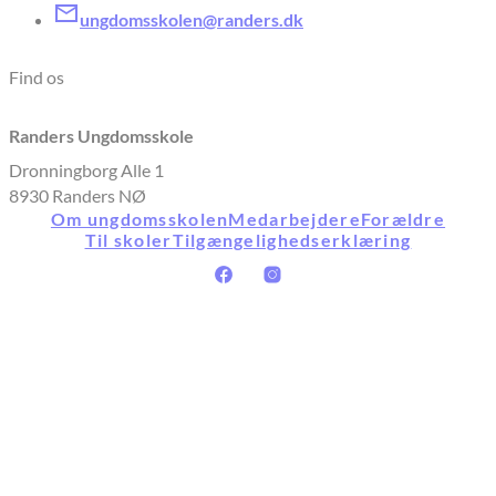
ungdomsskolen@randers.dk
Find os
Randers Ungdomsskole
Dronningborg Alle 1
8930 Randers NØ
Om ungdomsskolen
Medarbejdere
Forældre
Til skoler
Tilgængelighedserklæring