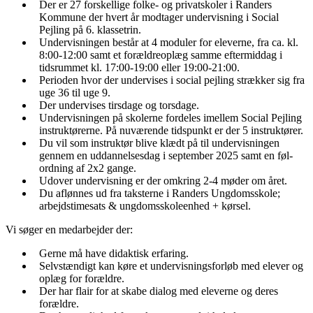
Der er 27 forskellige folke- og privatskoler i Randers
Kommune der hvert år modtager undervisning i Social
Pejling på 6. klassetrin.
Undervisningen består at 4 moduler for eleverne, fra ca. kl.
8:00-12:00 samt et forældreoplæg samme eftermiddag i
tidsrummet kl. 17:00-19:00 eller 19:00-21:00.
Perioden hvor der undervises i social pejling strækker sig fra
uge 36 til uge 9.
Der undervises tirsdage og torsdage.
Undervisningen på skolerne fordeles imellem Social Pejling
instruktørerne. På nuværende tidspunkt er der 5 instruktører.
Du vil som instruktør blive klædt på til undervisningen
gennem en uddannelsesdag i september 2025 samt en føl-
ordning af 2x2 gange.
Udover undervisning er der omkring 2-4 møder om året.
Du aflønnes ud fra taksterne i Randers Ungdomsskole;
arbejdstimesats & ungdomsskoleenhed + kørsel.
Vi søger en medarbejder der:
Gerne må have didaktisk erfaring.
Selvstændigt kan køre et undervisningsforløb med elever og
oplæg for forældre.
Der har flair for at skabe dialog med eleverne og deres
forældre.