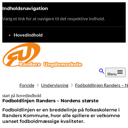
Indholdsnavigation
Vælg et link for at navigere til det respektive indhold.
gå til
Hovedindhold
Menu
Forside
Undervisning
Fodboldlinjen Randers – N
start på hovedindhold
senest opdateret 10. februar 2026
Fodboldlinjen Randers – Nordens største
Fodboldlinjen er en breddelinje på folkeskolerne i
Randers Kommune, hvor alle spillere er velkomne
uanset fodboldmæssige kvaliteter.