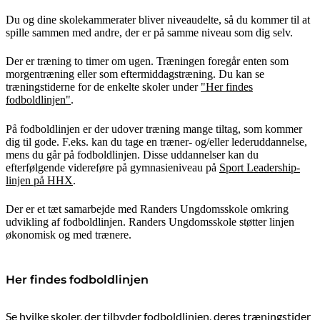
Du og dine skolekammerater bliver niveaudelte, så du kommer til at
spille sammen med andre, der er på samme niveau som dig selv.
Der er træning to timer om ugen. Træningen foregår enten som
morgentræning eller som eftermiddagstræning. Du kan se
træningstiderne for de enkelte skoler under
"Her findes
fodboldlinjen"
.
På fodboldlinjen er der udover træning mange tiltag, som kommer
dig til gode. F.eks. kan du tage en træner- og/eller lederuddannelse,
mens du går på fodboldlinjen. Disse uddannelser kan du
efterfølgende videreføre på gymnasieniveau på
Sport Leadership-
linjen på HHX
.
Der er et tæt samarbejde med Randers Ungdomsskole omkring
udvikling af fodboldlinjen. Randers Ungdomsskole støtter linjen
økonomisk og med trænere.
Her findes fodboldlinjen
Se hvilke skoler, der tilbyder fodboldlinjen, deres træningstider